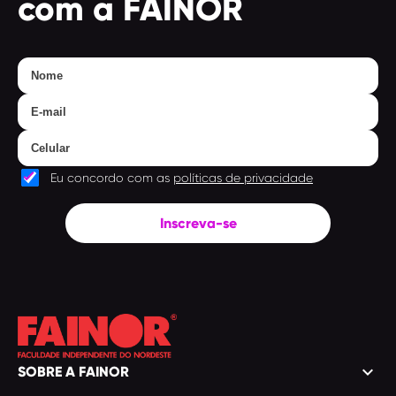
com a FAINOR
Eu concordo com as
políticas de privacidade
Inscreva-se
keyboard_arrow_down
SOBRE A FAINOR