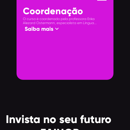
Coordenação
O curso é coordenado pela professora Erika
Alezard Ostermann, especialista em Língua...
keyboard_arrow_down
Saiba mais
Invista no seu futuro