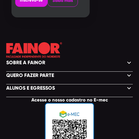
Inscreva-se
Saiba mais
keyboard_arrow_down
SOBRE A FAINOR
keyboard_arrow_down
QUERO FAZER PARTE
keyboard_arrow_down
ALUNOS E EGRESSOS
Acesse o nosso cadastro no E-mec