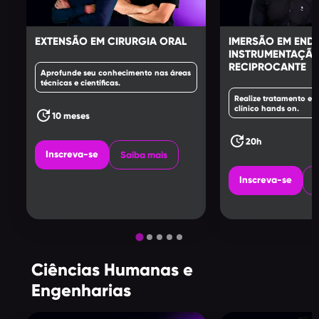
EXTENSÃO EM CIRURGIA ORAL
IMERSÃO EM EN
INSTRUMENTAÇÃO
RECIPROCANTE
Aprofunde seu conhecimento nas áreas
técnicas e científicas.
Realize tratamento en
clínico hands on.
update
10 meses
update
20h
Inscreva-se
Saiba mais
Inscreva-se
S
Ciências Humanas e
Engenharias