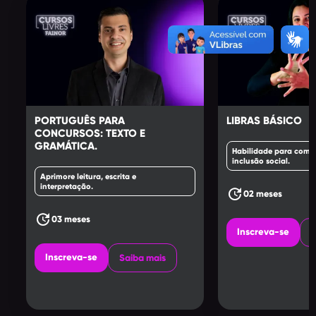
PORTUGUÊS PARA
LIBRAS BÁSICO
CONCURSOS: TEXTO E
GRAMÁTICA.
Habilidade para comu
inclusão social.
Aprimore leitura, escrita e
interpretação.
update
02 meses
update
03 meses
Inscreva-se
S
Inscreva-se
Saiba mais