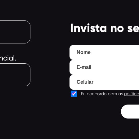
Invista no s
cial.
down
Eu concordo com as
polític