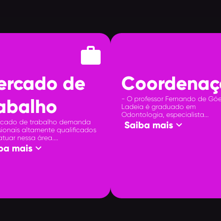
work
ercado de
Coordenaç
rabalho
- O professor Fernando de Gó
Ladeia é graduado em
Odontologia, especialista...
cado de trabalho demanda
keyboard_arrow_down
Saiba mais
ssionais altamente qualificados
tuar nessa área....
keyboard_arrow_down
ba mais