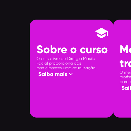
school
Sobre o curso
M
O curso livre de Cirurgia Maxilo
t
Facial proporciona aos
participantes uma atualização...
O mer
keyboard_arrow_down
Saiba mais
profi
para a
Sai