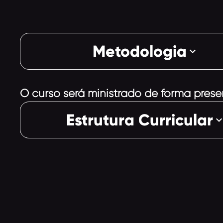
Metodologia
keyboard_arrow_down
O curso será ministrado de forma presen
Estrutura Curricular
keyboard_arrow_