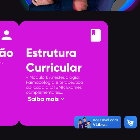
person
book
ão
Estrutura
es
Curricular
- Módulo I: Anestesiologia;
Farmacologia e terapêutica
aplicada à CTBMF; Exames
complementares...
keyboard_arrow_down
Saiba mais