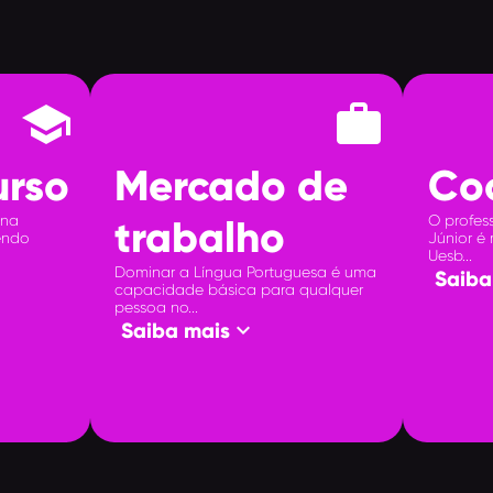
school
work
urso
Mercado de
Co
 na
trabalho
O profes
endo
Júnior é
Uesb...
Dominar a Língua Portuguesa é uma
Saiba
capacidade básica para qualquer
pessoa no...
keyboard_arrow_down
Saiba mais