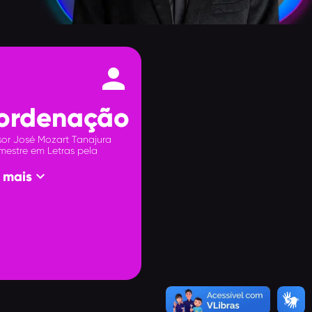
person
ordenação
sor José Mozart Tanajura
 mestre em Letras pela
keyboard_arrow_down
 mais