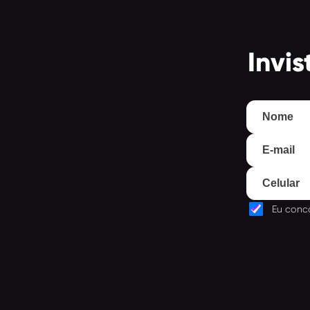
Invi
Eu conc