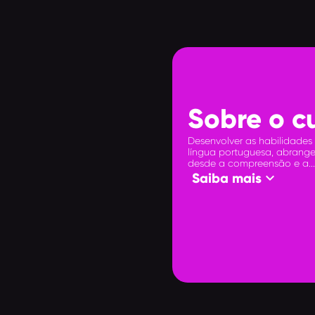
Sobre o c
Desenvolver as habilidades
língua portuguesa, abrang
desde a compreensão e a...
keyboard_arrow_down
Saiba mais