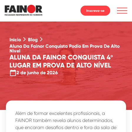
Inscreva-se
Início
Blog
Aluna Da Fainor Conquista Podio Em Prova De Alto
Nivel
ALUNA DA FAINOR CONQUISTA 4º
LUGAR EM PROVA DE ALTO NÍVEL
calendar_today
2 de junho de 2026
Além de formar excelentes profissionais, a
FAINOR também revela alunos determinados,
que encaram desafios dentro e fora da sala de