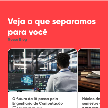
Veja o que separamos
para você
Nosso Blog
O futuro da IA passa pela
Núcleo de Prát
Engenharia de Computação
semestre com 
calendar_today
para estudante
7 de agosto de 2026