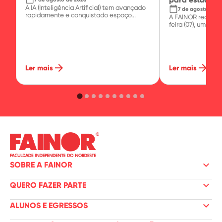
A IA (Inteligência Artificial) tem avançado
calendar_today
7 de agosto de 2
rapidamente e conquistado espaço...
A FAINOR realizo
feira (07), um minic
arrow_forward
arrow_forward
Ler mais
Ler mais
keyboard_arrow_down
SOBRE A FAINOR
keyboard_arrow_down
QUERO FAZER PARTE
keyboard_arrow_down
ALUNOS E EGRESSOS