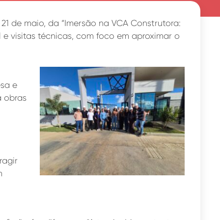
e 21 de maio, da “Imersão na VCA Construtora:
 e visitas técnicas, com foco em aproximar o
sa e
a obras
ragir
m