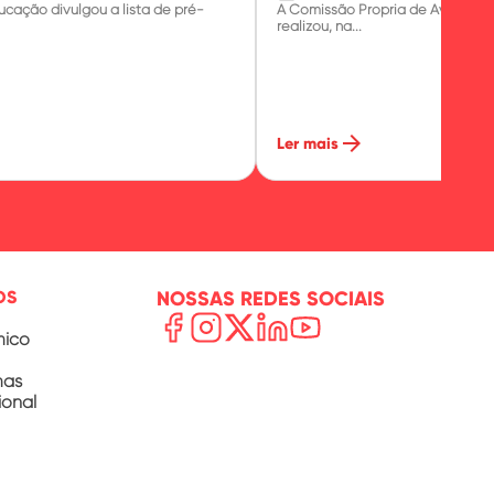
ucação divulgou a lista de pré-
A Comissão Própria de Avaliaçã
realizou, na...
arrow_forward
Ler mais
OS
NOSSAS REDES SOCIAIS
mico
mas
ional