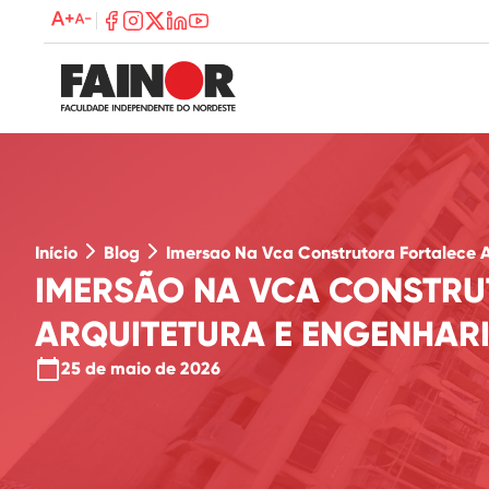
text_increase
text_decrease
Início
Blog
Imersao Na Vca Construtora Fortalece A
IMERSÃO NA VCA CONSTRU
ARQUITETURA E ENGENHARI
calendar_today
25 de maio de 2026