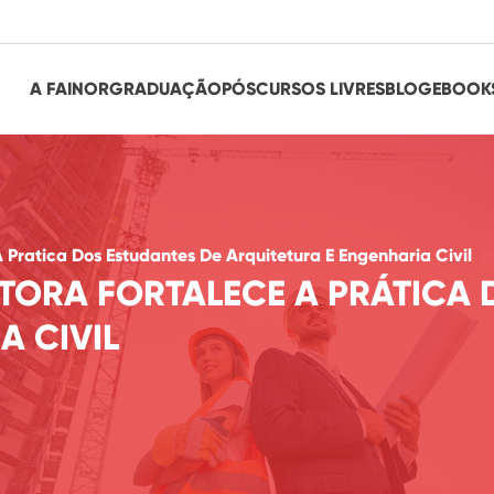
A FAINOR
GRADUAÇÃO
PÓS
CURSOS LIVRES
BLOG
EBOOK
 Pratica Dos Estudantes De Arquitetura E Engenharia Civil
TORA FORTALECE A PRÁTICA 
A CIVIL