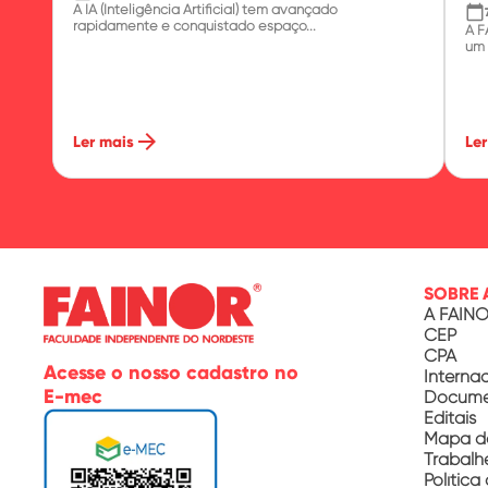
A IA (Inteligência Artificial) tem avançado
calendar_today
rapidamente e conquistado espaço...
A F
um 
arrow_forward
Ler mais
Ler
SOBRE 
A FAIN
CEP
CPA
Acesse o nosso cadastro no
Interna
E-mec
Documen
Editais
Mapa d
Trabalh
Política