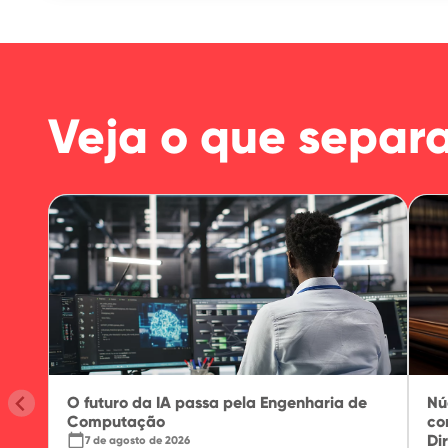
Veja o que separ
O futuro da IA passa pela Engenharia de
Nú
Computação
co
calendar_today
Dir
7 de agosto de 2026