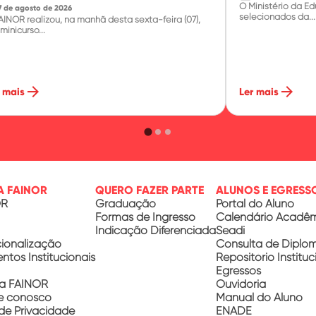
O Ministério da Ed
7 de agosto de 2026
selecionados da...
AINOR realizou, na manhã desta sexta-feira (07),
minicurso...
arrow_forward
arrow_forward
 mais
Ler mais
A FAINOR
QUERO FAZER PARTE
ALUNOS E EGRESS
OR
Graduação
Portal do Aluno
Formas de Ingresso
Calendário Acadê
Indicação Diferenciada
Seadi
cionalização
Consulta de Diplo
tos Institucionais
Repositório Instituc
Egressos
a FAINOR
Ouvidoria
e conosco
Manual do Aluno
 de Privacidade
ENADE