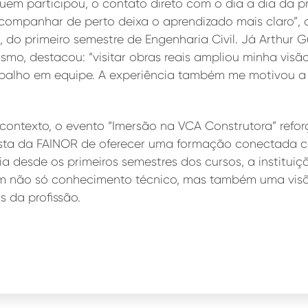
uem participou, o contato direto com o dia a dia da pro
ompanhar de perto deixa o aprendizado mais claro”, a
 do primeiro semestre de Engenharia Civil. Já Arthur 
smo, destacou: “visitar obras reais ampliou minha vis
balho em equipe. A experiência também me motivou a e
contexto, o evento “Imersão na VCA Construtora” refor
sta da FAINOR de oferecer uma formação conectada 
a desde os primeiros semestres dos cursos, a instituiç
am não só conhecimento técnico, mas também uma vis
s da profissão.