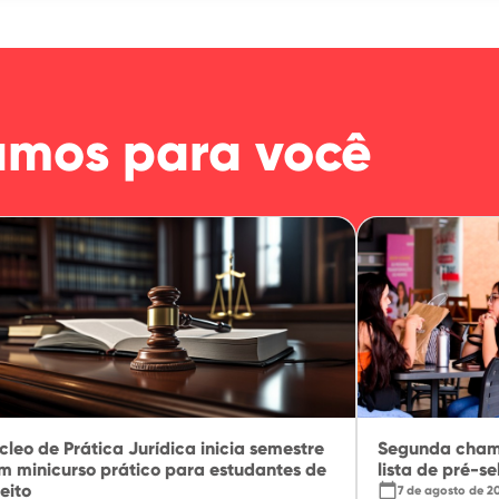
amos para você
cleo de Prática Jurídica inicia semestre
Segunda cham
m minicurso prático para estudantes de
lista de pré-s
eito
calendar_today
7 de agosto de 2