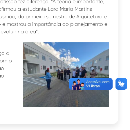
fissão fez diferença. “A teoria é importante,
firmou a estudante Lara Maria Martins
Gusmão, do primeiro semestre de Arquitetura e
ão e mostrou a importância do planejamento e
voluir na área”.
ça a
com o
ão
ão