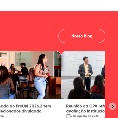
Nosso Blog
ada do ProUni 2026.2 tem
Reunião da CPA reforça p
elecionados divulgada
avaliação institucional
calendar_today
026
7 de agosto de 2026