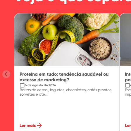
Proteína em tudo: tendência saudável ou
In
excesso de marketing?
pa
calendar_today
calendar_today
6 de agosto de 2026
Barras de cereal, iogurtes, chocolates, cafés prontos,
Esc
sorvetes e até...
imp
arrow_forward
Ler mais
Ler