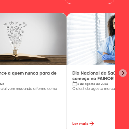
ence a quem nunca para de
Dia Nacional da Saúde: o
começa na FAINOR
calendar_today
026
5 de agosto de 2026
tificial vem mudando a forma como
O dia 5 de agosto marca, no Brasil
arrow_forward
Ler mais