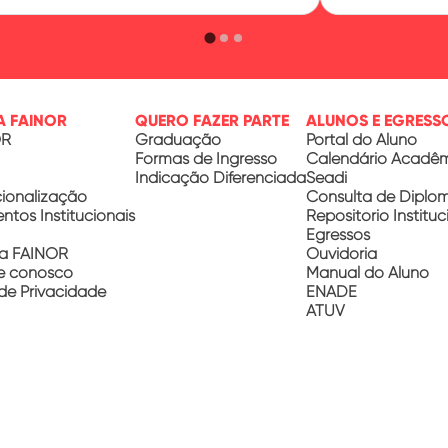
A FAINOR
QUERO FAZER PARTE
ALUNOS E EGRESS
OR
Graduação
Portal do Aluno
Formas de Ingresso
Calendário Acadê
Indicação Diferenciada
Seadi
cionalização
Consulta de Diplo
tos Institucionais
Repositório Instituc
Egressos
a FAINOR
Ouvidoria
e conosco
Manual do Aluno
 de Privacidade
ENADE
ATUV