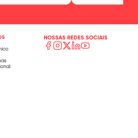
OS
NOSSAS REDES SOCIAIS
mico
mas
ional