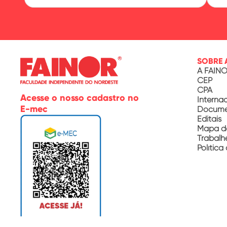
SOBRE 
A FAIN
CEP
CPA
Acesse o nosso cadastro no
Interna
E-mec
Documen
Editais
Mapa d
Trabalh
Política