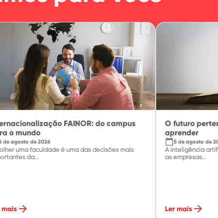
ternacionalização FAINOR: do campus
O futuro pert
ra o mundo
aprender
calendar_today
6 de agosto de 2026
5 de agosto de 2
olher uma faculdade é uma das decisões mais
A inteligência ar
ortantes da...
as empresas...
arrow_forward
arrow_forward
 mais
Ler mais