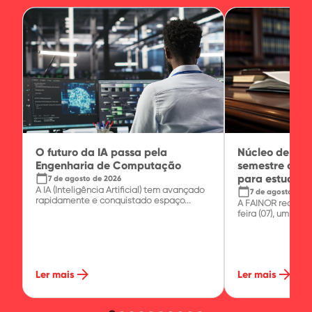
O futuro da IA passa pela
Núcleo de Prát
Engenharia de Computação
semestre com 
calendar_today
para estudante
7 de agosto de 2026
A IA (Inteligência Artificial) tem avançado
calendar_today
7 de agosto de 2
rapidamente e conquistado espaço...
A FAINOR realizo
feira (07), um minic
arrow_forward
arrow_forward
Ler mais
Ler mais