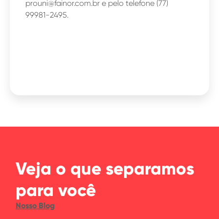
prouni@fainor.com.br e pelo telefone (77)
99981-2495.
Veja o que separamos
para você
Nosso Blog