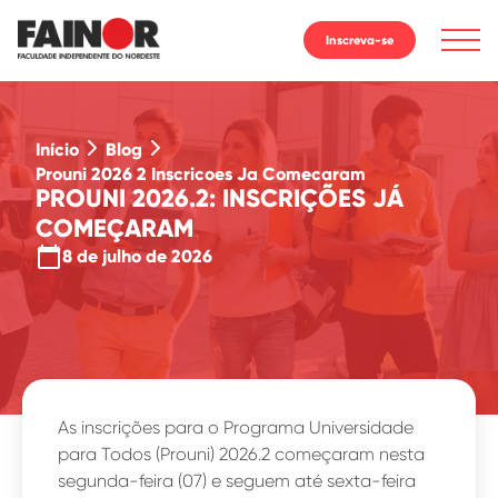
Inscreva-se
Início
Blog
Prouni 2026 2 Inscricoes Ja Comecaram
PROUNI 2026.2: INSCRIÇÕES JÁ
COMEÇARAM
calendar_today
8 de julho de 2026
As inscrições para o Programa Universidade
para Todos (Prouni) 2026.2 começaram nesta
segunda-feira (07) e seguem até sexta-feira