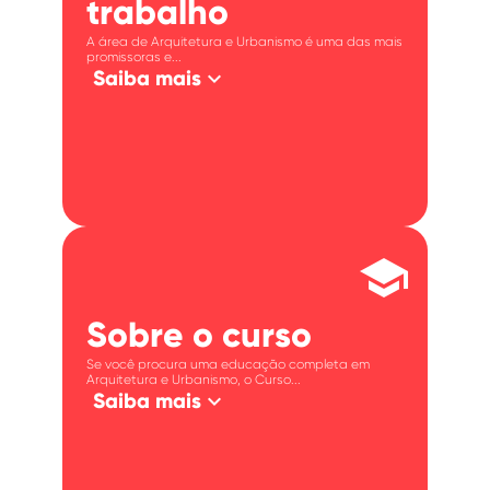
trabalho
A área de Arquitetura e Urbanismo é uma das mais
promissoras e...
keyboard_arrow_down
Saiba mais
school
Sobre o curso
Se você procura uma educação completa em
Arquitetura e Urbanismo, o Curso...
keyboard_arrow_down
Saiba mais