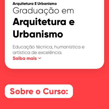
Arquitetura E Urbanismo
Graduação em
Arquitetura e
Urbanismo
Educação técnica, humanística e
artística de excelência.
keyboard_arrow_down
Saiba mais
Sobre o Curso: