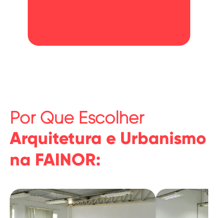
Por Que Escolher
Arquitetura e Urbanismo
na FAINOR: