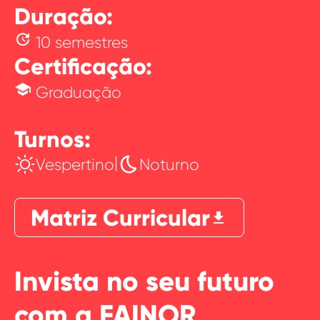
Duração:
update
10 semestres
Certificação:
school
Graduação
Turnos:
|
Vespertino
Noturno
Matriz Curricular
download
Invista no seu futuro
com a FAINOR