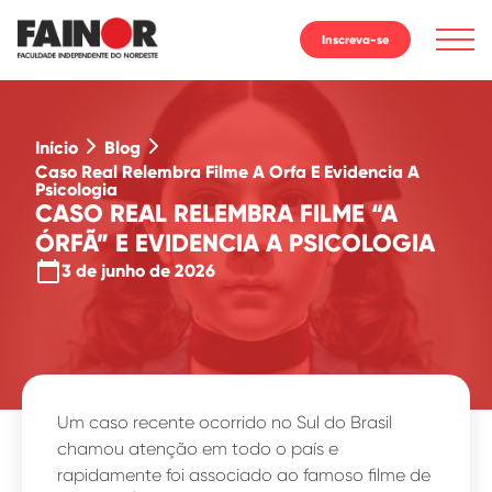
Inscreva-se
Início
Blog
Caso Real Relembra Filme A Orfa E Evidencia A
Psicologia
CASO REAL RELEMBRA FILME “A
ÓRFÃ” E EVIDENCIA A PSICOLOGIA
calendar_today
3 de junho de 2026
Um caso recente ocorrido no Sul do Brasil
chamou atenção em todo o país e
rapidamente foi associado ao famoso filme de