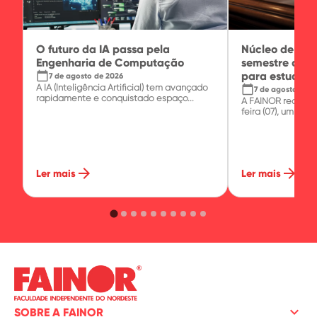
O futuro da IA passa pela
Núcleo de Prát
Engenharia de Computação
semestre com 
calendar_today
para estudante
7 de agosto de 2026
A IA (Inteligência Artificial) tem avançado
calendar_today
7 de agosto de 2
rapidamente e conquistado espaço...
A FAINOR realizo
feira (07), um minic
arrow_forward
arrow_forward
Ler mais
Ler mais
keyboard_arrow_down
SOBRE A FAINOR