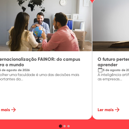
ternacionalização FAINOR: do campus
O futuro pert
ra o mundo
aprender
calendar_today
6 de agosto de 2026
5 de agosto de 2
olher uma faculdade é uma das decisões mais
A inteligência ar
ortantes da...
as empresas...
arrow_forward
arrow_forward
 mais
Ler mais