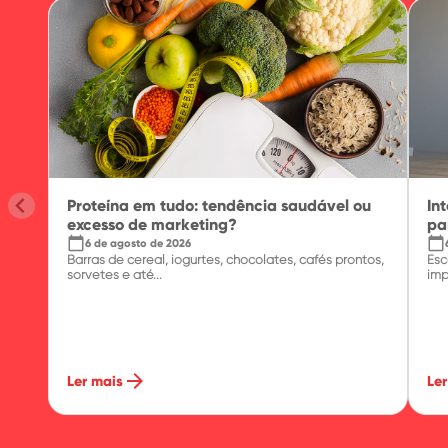
Proteína em tudo: tendência saudável ou
In
excesso de marketing?
pa
calendar_today
calendar_today
6 de agosto de 2026
Barras de cereal, iogurtes, chocolates, cafés prontos,
Esc
sorvetes e até...
imp
arrow_forward
Ler mais
Ler