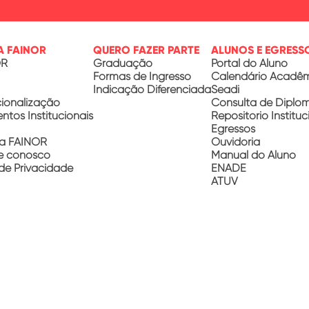
A FAINOR
QUERO FAZER PARTE
ALUNOS E EGRESS
OR
Graduação
Portal do Aluno
Formas de Ingresso
Calendário Acadê
Indicação Diferenciada
Seadi
cionalização
Consulta de Diplo
tos Institucionais
Repositório Instituc
Egressos
a FAINOR
Ouvidoria
e conosco
Manual do Aluno
 de Privacidade
ENADE
ATUV