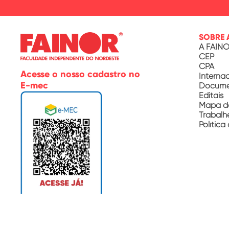
SOBRE 
A FAIN
CEP
CPA
Acesse o nosso cadastro no
Interna
E-mec
Documen
Editais
Mapa d
Trabalh
Política