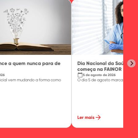
ence a quem nunca para de
Dia Nacional da Saúde: o
começa na FAINOR
calendar_today
026
5 de agosto de 2026
tificial vem mudando a forma como
O dia 5 de agosto marca, no Brasil
arrow_forward
Ler mais