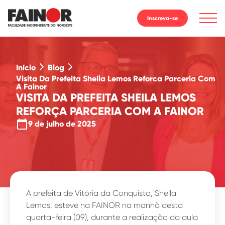
Inscreva-se
Início
Blog
Visita Da Prefeita Sheila Lemos Reforca Parceria Com
A Fainor
VISITA DA PREFEITA SHEILA LEMOS
REFORÇA PARCERIA COM A FAINOR
calendar_today
9 de julho de 2025
A prefeita de Vitória da Conquista, Sheila
Lemos, esteve na FAINOR na manhã desta
quarta-feira (09), durante a realização da aula