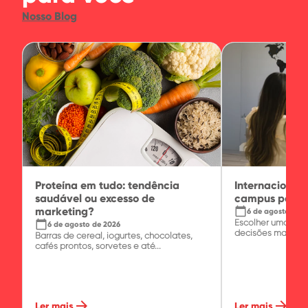
Nosso Blog
Proteína em tudo: tendência
Internacional
saudável ou excesso de
campus para 
marketing?
calendar_today
6 de agosto de 
Escolher uma fac
calendar_today
6 de agosto de 2026
decisões mais imp
Barras de cereal, iogurtes, chocolates,
cafés prontos, sorvetes e até...
arrow_forward
arrow_forward
Ler mais
Ler mais