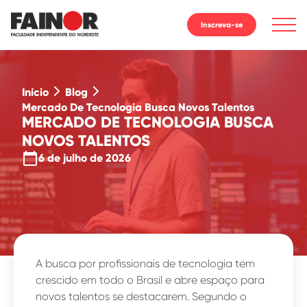
Inscreva-se
Início
Blog
Mercado De Tecnologia Busca Novos Talentos
MERCADO DE TECNOLOGIA BUSCA
NOVOS TALENTOS
calendar_today
6 de julho de 2026
A busca por profissionais de tecnologia tem
crescido em todo o Brasil e abre espaço para
novos talentos se destacarem. Segundo o