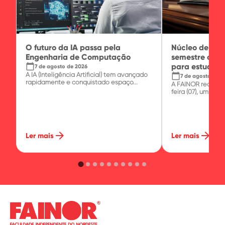
O futuro da IA passa pela
Núcleo de Prát
Engenharia de Computação
semestre com 
calendar_today
para estudante
7 de agosto de 2026
A IA (Inteligência Artificial) tem avançado
calendar_today
7 de agosto de 2
rapidamente e conquistado espaço...
A FAINOR realizo
feira (07), um minic
arrow_forward
arrow_forward
Ler mais
Ler mais